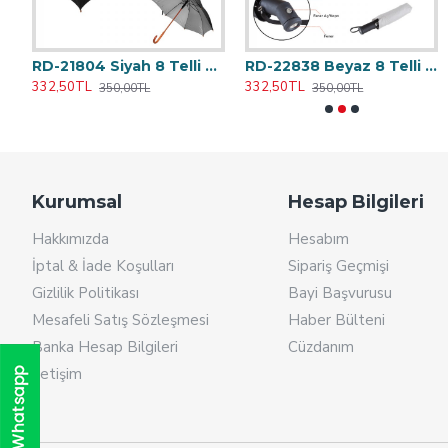
RD-21802 Kırmızı 8 Telli Baston Şemsiye
RD-21804 Siyah 8 Telli Baston Şemsiye
RD-22838 Beyaz 8 Telli Işıklı Şemsiye
RD-1632 Konyaalti Pembe Plastik Tükenmez Kalem
RD-690
332,50TL
332,50TL
8,93TL
15,87TL
350,00TL
350,00TL
9,40TL
16,70TL
Kurumsal
Hesap Bilgileri
Hakkımızda
Hesabım
İptal & İade Koşulları
Sipariş Geçmişi
Gizlilik Politikası
Bayi Başvurusu
Mesafeli Satış Sözleşmesi
Haber Bülteni
Banka Hesap Bilgileri
Cüzdanım
İletişim