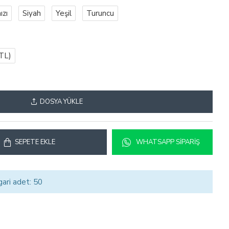
ızı
Siyah
Yeşil
Turuncu
TL)
DOSYA YÜKLE
SEPETE EKLE
WHATSAPP SIPARIŞ
gari adet: 50