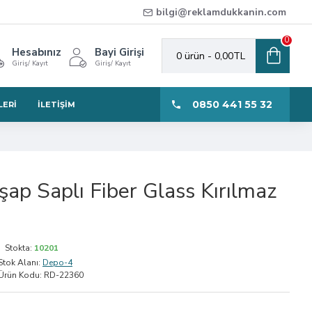
bilgi@reklamdukkanin.com
0
Hesabınız
Bayi Girişi
0 ürün - 0,00TL
Giriş/ Kayıt
Giriş/ Kayıt
0850 441 55 32
LERI
İLETIŞIM
p Saplı Fiber Glass Kırılmaz
Stokta:
10201
Stok Alanı:
Depo-4
Ürün Kodu:
RD-22360