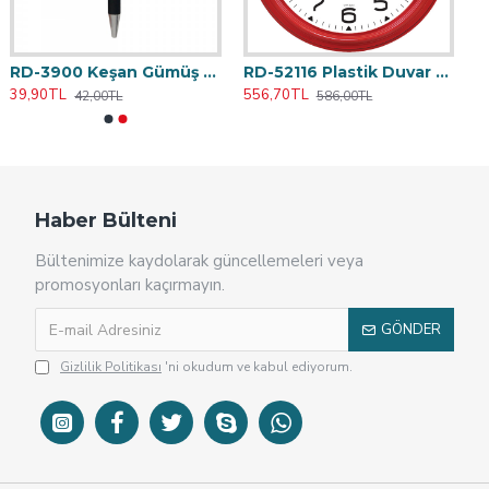
RD-3900 Keşan Gümüş Metal Tükenmez Kalem
RD-52116 Plastik Duvar Saati 46 cm
39,90TL
556,70TL
42,00TL
586,00TL
Haber Bülteni
Bültenimize kaydolarak güncellemeleri veya
promosyonları kaçırmayın.
GÖNDER
Gizlilik Politikası
'ni okudum ve kabul ediyorum.