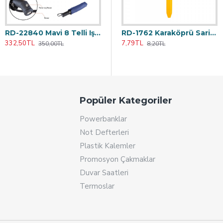
RD-22840 Mavi 8 Telli Işıklı Şemsiye
RD-3104 Siyah Plastik Saplı 8 Telli Şemsiye
0 Pamukkale Beyaz Plastik Tükenmez Kalem
RD-23176 İkili Kalem Kutusu
RD-1762 Karaköprü Sari Plastik Tükenmez Kalem
332,50TL
332,50TL
185,25TL
7,79TL
350,00TL
350,00TL
195,00TL
8,20TL
Popüler Kategoriler
Powerbanklar
Not Defterleri
Plastik Kalemler
Promosyon Çakmaklar
Duvar Saatleri
Termoslar