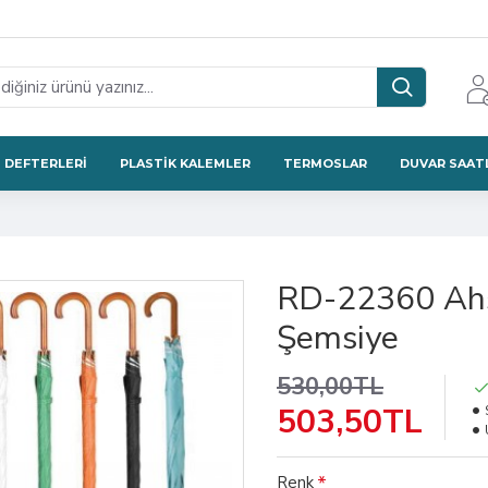
 DEFTERLERI
PLASTIK KALEMLER
TERMOSLAR
DUVAR SAAT
RD-22360 Ahşa
Şemsiye
530,00TL
503,50TL
Renk