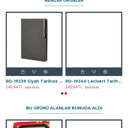
BENZER ÜRÜNLER
4 cm
RD-19236 Siyah Tarihsiz Defter (Holmen Kitap Kağıdı) 15x21 cm
RD-19240 Lacivert Tarihsiz Defter (Holmen Kitap Kağıdı) 15x21 cm
145,64TL
145,64TL
153,31TL
153,31TL
BU ÜRÜNÜ ALANLAR BUNUDA ALDI