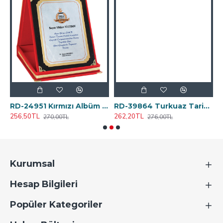
 Metal Açacak Anahtarlık
RD-24951 Kırmızı Albüm Plaket 12x16 cm
RD-39864 Turkuaz Tarihsiz Defter 19,5x25 cm
256,50TL
262,20TL
4
270,00TL
276,00TL
Kurumsal
Hesap Bilgileri
Popüler Kategoriler