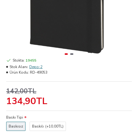
Stokta:
19455
Stok Alanı:
Depo-2
Ürün Kodu:
RD-49053
142,00TL
134,90TL
Baskı Tipi
Baskısız
Baskılı
(+10,00TL)