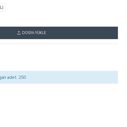
L)
DOSYA YÜKLE
gari adet: 250