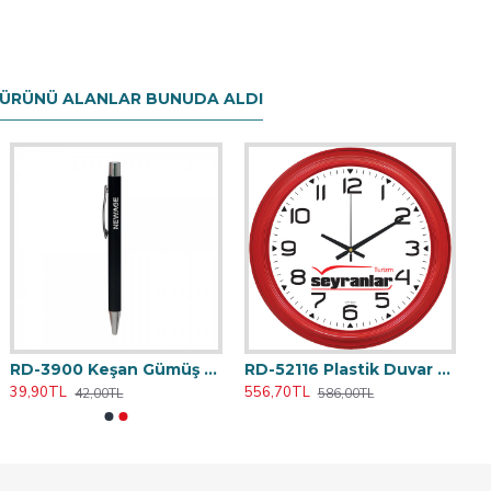
 ÜRÜNÜ ALANLAR BUNUDA ALDI
RD-3900 Keşan Gümüş Metal Tükenmez Kalem
RD-52116 Plastik Duvar Saati 46 cm
39,90TL
556,70TL
42,00TL
586,00TL