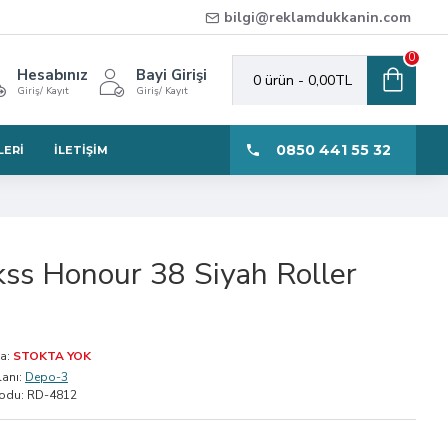
bilgi@reklamdukkanin.com
0
Hesabınız
Bayi Girişi
0 ürün - 0,00TL
Giriş/ Kayıt
Giriş/ Kayıt
0850 441 55 32
LERI
İLETIŞIM
ss Honour 38 Siyah Roller
a:
STOKTA YOK
anı:
Depo-3
odu:
RD-4812