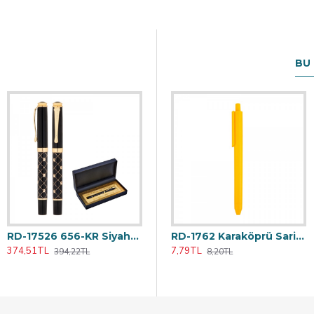
BU
RD-17526 656-KR Siyah-Gold Metal Roller Kalem Seti
0 Pamukkale Beyaz Plastik Tükenmez Kalem
RD-23176 İkili Kalem Kutusu
RD-1762 Karaköprü Sari Plastik Tükenmez Kalem
374,51TL
185,25TL
7,79TL
394,22TL
195,00TL
8,20TL