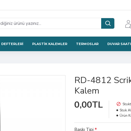
 DEFTERLERI
PLASTIK KALEMLER
TERMOSLAR
DUVAR SAAT
RD-4812 Scrik
Kalem
0,00TL
Stokt
Stok Al
Ürün K
Baskı Tipi