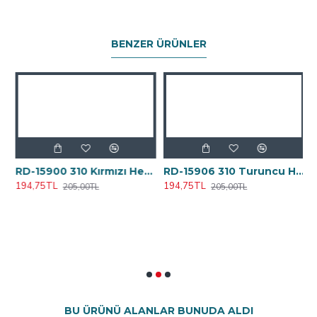
BENZER ÜRÜNLER
a Seti
RD-15900 310 Kırmızı Hediyelik Set - Metal Tükenmez Kalem - Metal Anahtarlık - Zarf Açacağı
RD-15906 310 Turuncu Hediyelik Set - Metal Tükenmez Kalem - Metal Anahtarlık - Zarf Açacağı
194,75TL
194,75TL
205,00TL
205,00TL
8
BU ÜRÜNÜ ALANLAR BUNUDA ALDI