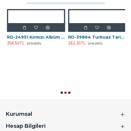
 Metal Açacak Anahtarlık
RD-24951 Kırmızı Albüm Plaket 12x16 cm
RD-39864 Turkuaz Tarihsiz Defter 19,5x25 cm
256,50TL
262,20TL
270,00TL
276,00TL
4
Kurumsal
Hesap Bilgileri